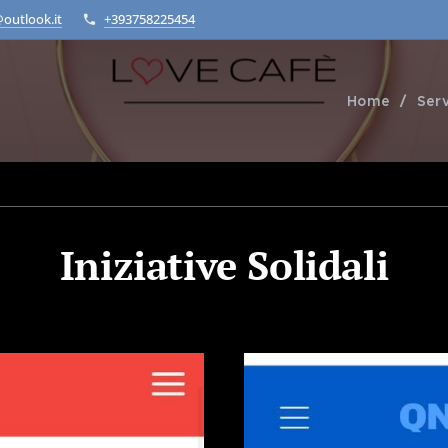
@outlook.it
+393758225454
Home
Serv
Iniziative Solidali