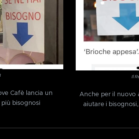
3
Il 
 Love Cafè lancia un
Anche per il nuovo a
i più bisognosi
aiutare i bisognosi,