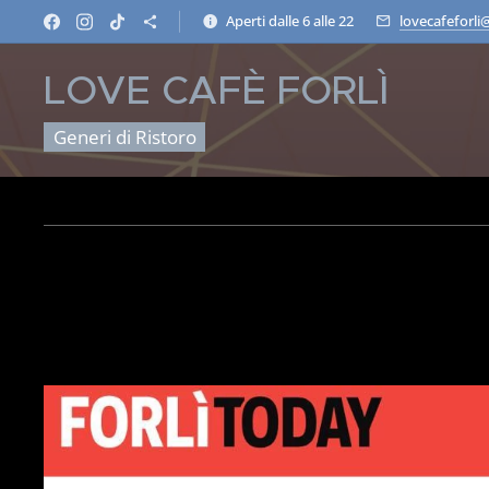
Aperti dalle 6 alle 22
lovecafeforli
LOVE
CAFÈ
FORLÌ
Generi di Ristoro