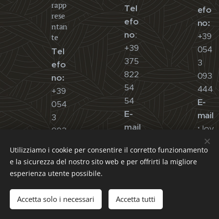
rapp
Tel
efo
rese
efo
no
:
ntan
no
:
+39
te
+39
054
Tel
375
3
efo
822
093
no:
54
444
+39
54
E-
054
E-
mail
3
mail
:
lov
093
:
eca
444
Utilizziamo i cookie per consentire il corretto funzionamento
love
fe18
E-
e la sicurezza del nostro sito web e per offrirti la migliore
caf
21@
mail
esperienza utente possibile.
e18
gm
:
lov
21@
ail.c
eca
Accetta solo i necessari
Accetta tutti
Inizia
Crea il tuo sito web gratis!
gm
om
fe18