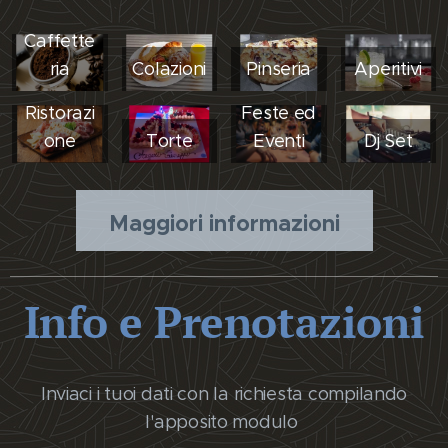
Caffette
ria
Colazioni
Pinseria
Aperitivi
Ristorazi
Feste ed
one
Torte
Eventi
Dj Set
Maggiori informazioni
Info e Prenotazioni
Inviaci i tuoi dati con la richiesta compilando
l'apposito modulo