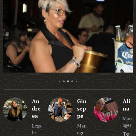
An
Giu
Ali
dre
sep
na
ea
pe
Man
ager
Lega
Man
le
ager
Tel